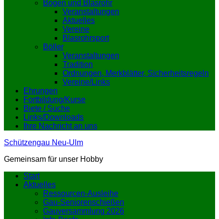
Bogen und Blasrohr
Veranstaltungen
Aktuelles
Vereine
Blasrohrsport
Böller
Veranstaltungen
Tradition
Ordnungen, Merkblätter, Sicherheitsregeln
Vereine/Links
Ehrungen
Fortbildung/Kurse
Biete / Suche
Links/Downloads
Ihre Nachricht an uns
Schützengau Neu-Ulm
Gemeinsam für unser Hobby
Start
Aktuelles
Ressourcen-Ausleihe
Gau-Seniorenschießen
Gauversammlung 2026