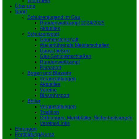
Info-Briefe
Über uns
Sport
Schützenjugend im Gau
Rundenwettkampf 2024/2025
Aktuelles
Schützensport
Gaumeisterschaft
Weiterführende Meisterschaften
Gauschießen
Gau-Seniorenschießen
Rundenwettkampf
Parasport
Bogen und Blasrohr
Veranstaltungen
Aktuelles
Vereine
Blasrohrsport
Böller
Veranstaltungen
Tradition
Ordnungen, Merkblätter, Sicherheitsregeln
Vereine/Links
Ehrungen
Fortbildung/Kurse