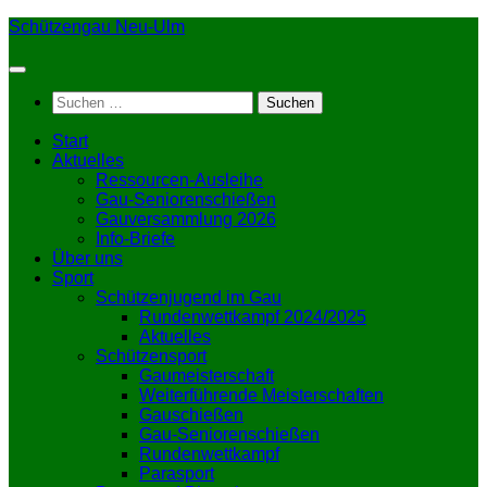
Zum
Schützengau Neu-Ulm
Inhalt
springen
Suchen
nach:
Start
Aktuelles
Ressourcen-Ausleihe
Gau-Seniorenschießen
Gauversammlung 2026
Info-Briefe
Über uns
Sport
Schützenjugend im Gau
Rundenwettkampf 2024/2025
Aktuelles
Schützensport
Gaumeisterschaft
Weiterführende Meisterschaften
Gauschießen
Gau-Seniorenschießen
Rundenwettkampf
Parasport