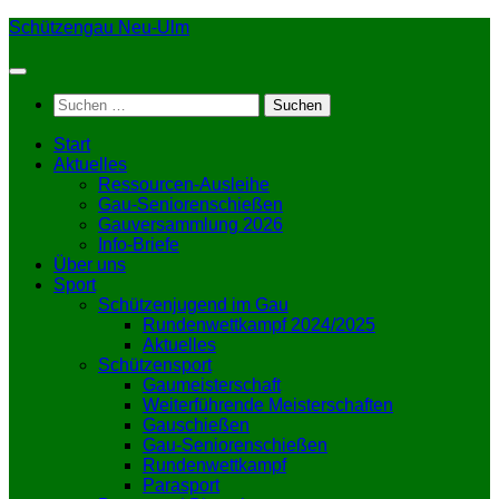
Zum
Schützengau Neu-Ulm
Inhalt
springen
Suchen
nach:
Start
Aktuelles
Ressourcen-Ausleihe
Gau-Seniorenschießen
Gauversammlung 2026
Info-Briefe
Über uns
Sport
Schützenjugend im Gau
Rundenwettkampf 2024/2025
Aktuelles
Schützensport
Gaumeisterschaft
Weiterführende Meisterschaften
Gauschießen
Gau-Seniorenschießen
Rundenwettkampf
Parasport