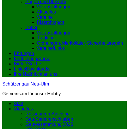
Bogen und Blasrohr
Veranstaltungen
Aktuelles
Vereine
Blasrohrsport
Böller
Veranstaltungen
Tradition
Ordnungen, Merkblätter, Sicherheitsregeln
Vereine/Links
Ehrungen
Fortbildung/Kurse
Biete / Suche
Links/Downloads
Ihre Nachricht an uns
Schützengau Neu-Ulm
Gemeinsam für unser Hobby
Start
Aktuelles
Ressourcen-Ausleihe
Gau-Seniorenschießen
Gauversammlung 2026