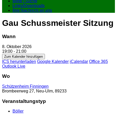
Biete / Suche
Links/Downloads
Ihre Nachricht an uns
Gau Schussmeister Sitzung
Wann
8. Oktober 2026
19:00 - 21:00
Zum Kalender hinzufügen
ICS herunterladen
Google Kalender
iCalendar
Office 365
Outlook Live
Wo
Schützenheim Finningen
Brombeerweg 27, Neu-Ulm, 89233
Veranstaltungstyp
Böller