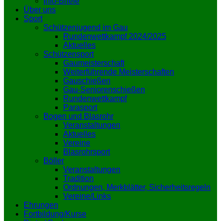
Info-Briefe
Über uns
Sport
Schützenjugend im Gau
Rundenwettkampf 2024/2025
Aktuelles
Schützensport
Gaumeisterschaft
Weiterführende Meisterschaften
Gauschießen
Gau-Seniorenschießen
Rundenwettkampf
Parasport
Bogen und Blasrohr
Veranstaltungen
Aktuelles
Vereine
Blasrohrsport
Böller
Veranstaltungen
Tradition
Ordnungen, Merkblätter, Sicherheitsregeln
Vereine/Links
Ehrungen
Fortbildung/Kurse