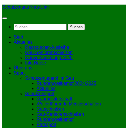
Zum
Schützengau Neu-Ulm
Inhalt
springen
Suchen
nach:
Start
Aktuelles
Ressourcen-Ausleihe
Gau-Seniorenschießen
Gauversammlung 2026
Info-Briefe
Über uns
Sport
Schützenjugend im Gau
Rundenwettkampf 2024/2025
Aktuelles
Schützensport
Gaumeisterschaft
Weiterführende Meisterschaften
Gauschießen
Gau-Seniorenschießen
Rundenwettkampf
Parasport