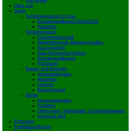
Info-Briefe
Über uns
Sport
Schützenjugend im Gau
Rundenwettkampf 2024/2025
Aktuelles
Schützensport
Gaumeisterschaft
Weiterführende Meisterschaften
Gauschießen
Gau-Seniorenschießen
Rundenwettkampf
Parasport
Bogen und Blasrohr
Veranstaltungen
Aktuelles
Vereine
Blasrohrsport
Böller
Veranstaltungen
Tradition
Ordnungen, Merkblätter, Sicherheitsregeln
Vereine/Links
Ehrungen
Fortbildung/Kurse