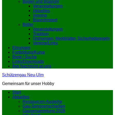
Bogen und Blasrohr
Veranstaltungen
Aktuelles
Vereine
Blasrohrsport
Böller
Veranstaltungen
Tradition
Ordnungen, Merkblätter, Sicherheitsregeln
Vereine/Links
Ehrungen
Fortbildung/Kurse
Biete / Suche
Links/Downloads
Ihre Nachricht an uns
Schützengau Neu-Ulm
Gemeinsam für unser Hobby
Start
Aktuelles
Ressourcen-Ausleihe
Gau-Seniorenschießen
Gauversammlung 2026