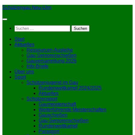
Zum
Schützengau Neu-Ulm
Inhalt
springen
Suchen
nach:
Start
Aktuelles
Ressourcen-Ausleihe
Gau-Seniorenschießen
Gauversammlung 2026
Info-Briefe
Über uns
Sport
Schützenjugend im Gau
Rundenwettkampf 2024/2025
Aktuelles
Schützensport
Gaumeisterschaft
Weiterführende Meisterschaften
Gauschießen
Gau-Seniorenschießen
Rundenwettkampf
Parasport