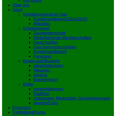
Info-Briefe
Über uns
Sport
Schützenjugend im Gau
Rundenwettkampf 2024/2025
Aktuelles
Schützensport
Gaumeisterschaft
Weiterführende Meisterschaften
Gauschießen
Gau-Seniorenschießen
Rundenwettkampf
Parasport
Bogen und Blasrohr
Veranstaltungen
Aktuelles
Vereine
Blasrohrsport
Böller
Veranstaltungen
Tradition
Ordnungen, Merkblätter, Sicherheitsregeln
Vereine/Links
Ehrungen
Fortbildung/Kurse