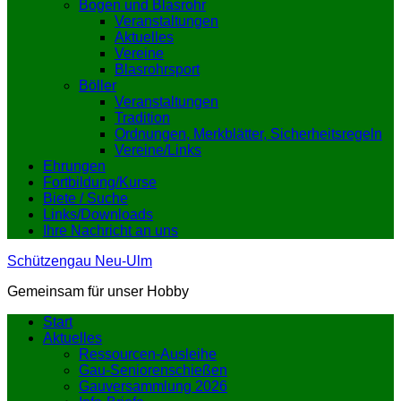
Bogen und Blasrohr
Veranstaltungen
Aktuelles
Vereine
Blasrohrsport
Böller
Veranstaltungen
Tradition
Ordnungen, Merkblätter, Sicherheitsregeln
Vereine/Links
Ehrungen
Fortbildung/Kurse
Biete / Suche
Links/Downloads
Ihre Nachricht an uns
Schützengau Neu-Ulm
Gemeinsam für unser Hobby
Start
Aktuelles
Ressourcen-Ausleihe
Gau-Seniorenschießen
Gauversammlung 2026