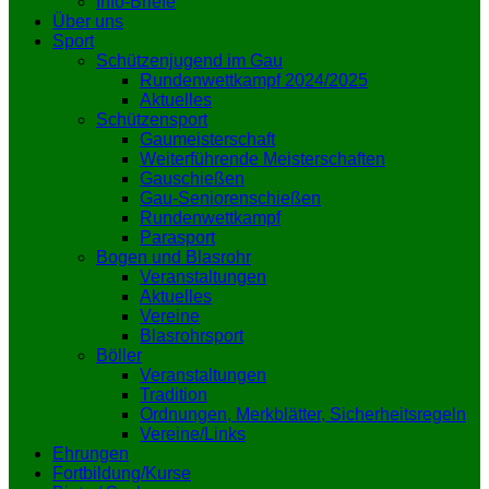
Info-Briefe
Über uns
Sport
Schützenjugend im Gau
Rundenwettkampf 2024/2025
Aktuelles
Schützensport
Gaumeisterschaft
Weiterführende Meisterschaften
Gauschießen
Gau-Seniorenschießen
Rundenwettkampf
Parasport
Bogen und Blasrohr
Veranstaltungen
Aktuelles
Vereine
Blasrohrsport
Böller
Veranstaltungen
Tradition
Ordnungen, Merkblätter, Sicherheitsregeln
Vereine/Links
Ehrungen
Fortbildung/Kurse