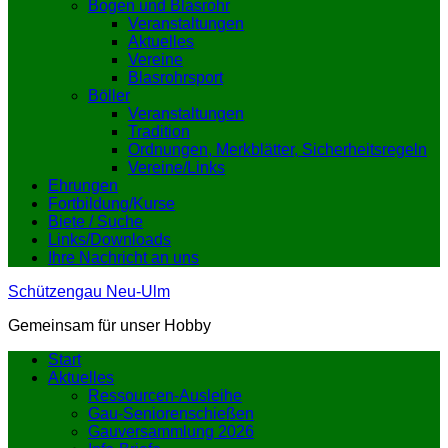
Bogen und Blasrohr
Veranstaltungen
Aktuelles
Vereine
Blasrohrsport
Böller
Veranstaltungen
Tradition
Ordnungen, Merkblätter, Sicherheitsregeln
Vereine/Links
Ehrungen
Fortbildung/Kurse
Biete / Suche
Links/Downloads
Ihre Nachricht an uns
Schützengau Neu-Ulm
Gemeinsam für unser Hobby
Start
Aktuelles
Ressourcen-Ausleihe
Gau-Seniorenschießen
Gauversammlung 2026