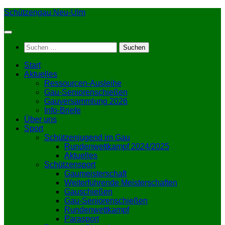
Zum
Schützengau Neu-Ulm
Inhalt
springen
Suchen
nach:
Start
Aktuelles
Ressourcen-Ausleihe
Gau-Seniorenschießen
Gauversammlung 2026
Info-Briefe
Über uns
Sport
Schützenjugend im Gau
Rundenwettkampf 2024/2025
Aktuelles
Schützensport
Gaumeisterschaft
Weiterführende Meisterschaften
Gauschießen
Gau-Seniorenschießen
Rundenwettkampf
Parasport