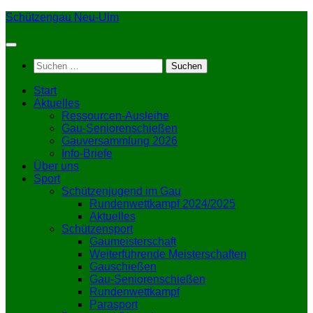
Zum
Schützengau Neu-Ulm
Inhalt
springen
Suchen
nach:
Start
Aktuelles
Ressourcen-Ausleihe
Gau-Seniorenschießen
Gauversammlung 2026
Info-Briefe
Über uns
Sport
Schützenjugend im Gau
Rundenwettkampf 2024/2025
Aktuelles
Schützensport
Gaumeisterschaft
Weiterführende Meisterschaften
Gauschießen
Gau-Seniorenschießen
Rundenwettkampf
Parasport