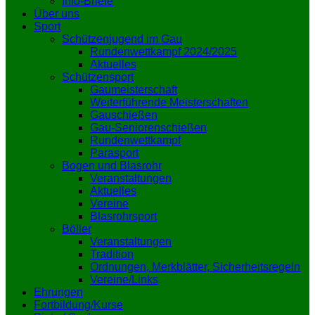
Info-Briefe
Über uns
Sport
Schützenjugend im Gau
Rundenwettkampf 2024/2025
Aktuelles
Schützensport
Gaumeisterschaft
Weiterführende Meisterschaften
Gauschießen
Gau-Seniorenschießen
Rundenwettkampf
Parasport
Bogen und Blasrohr
Veranstaltungen
Aktuelles
Vereine
Blasrohrsport
Böller
Veranstaltungen
Tradition
Ordnungen, Merkblätter, Sicherheitsregeln
Vereine/Links
Ehrungen
Fortbildung/Kurse