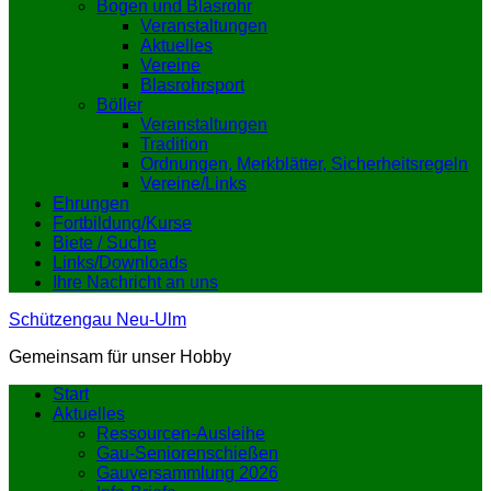
Bogen und Blasrohr
Veranstaltungen
Aktuelles
Vereine
Blasrohrsport
Böller
Veranstaltungen
Tradition
Ordnungen, Merkblätter, Sicherheitsregeln
Vereine/Links
Ehrungen
Fortbildung/Kurse
Biete / Suche
Links/Downloads
Ihre Nachricht an uns
Schützengau Neu-Ulm
Gemeinsam für unser Hobby
Start
Aktuelles
Ressourcen-Ausleihe
Gau-Seniorenschießen
Gauversammlung 2026