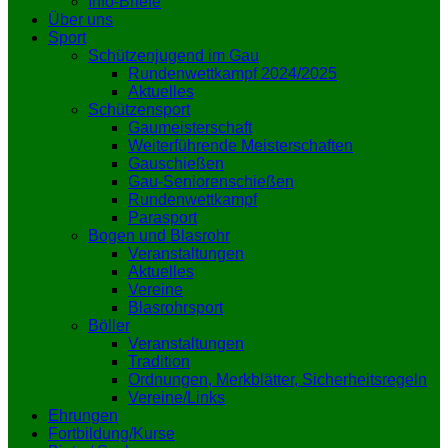
Info-Briefe
Über uns
Sport
Schützenjugend im Gau
Rundenwettkampf 2024/2025
Aktuelles
Schützensport
Gaumeisterschaft
Weiterführende Meisterschaften
Gauschießen
Gau-Seniorenschießen
Rundenwettkampf
Parasport
Bogen und Blasrohr
Veranstaltungen
Aktuelles
Vereine
Blasrohrsport
Böller
Veranstaltungen
Tradition
Ordnungen, Merkblätter, Sicherheitsregeln
Vereine/Links
Ehrungen
Fortbildung/Kurse