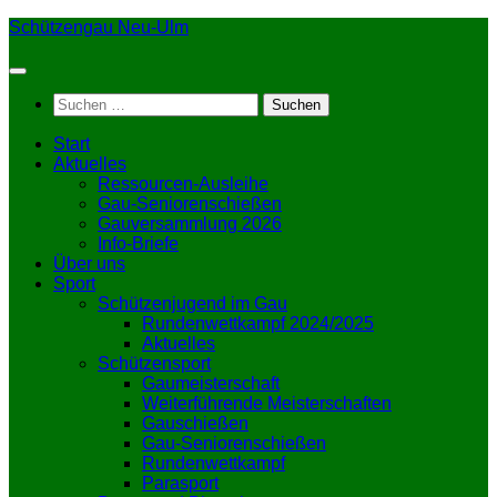
Zum
Schützengau Neu-Ulm
Inhalt
springen
Suchen
nach:
Start
Aktuelles
Ressourcen-Ausleihe
Gau-Seniorenschießen
Gauversammlung 2026
Info-Briefe
Über uns
Sport
Schützenjugend im Gau
Rundenwettkampf 2024/2025
Aktuelles
Schützensport
Gaumeisterschaft
Weiterführende Meisterschaften
Gauschießen
Gau-Seniorenschießen
Rundenwettkampf
Parasport