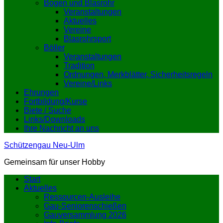
Bogen und Blasrohr
Veranstaltungen
Aktuelles
Vereine
Blasrohrsport
Böller
Veranstaltungen
Tradition
Ordnungen, Merkblätter, Sicherheitsregeln
Vereine/Links
Ehrungen
Fortbildung/Kurse
Biete / Suche
Links/Downloads
Ihre Nachricht an uns
Schützengau Neu-Ulm
Gemeinsam für unser Hobby
Start
Aktuelles
Ressourcen-Ausleihe
Gau-Seniorenschießen
Gauversammlung 2026