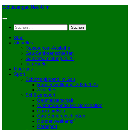
Zum
Schützengau Neu-Ulm
Inhalt
springen
Suchen
nach:
Start
Aktuelles
Ressourcen-Ausleihe
Gau-Seniorenschießen
Gauversammlung 2026
Info-Briefe
Über uns
Sport
Schützenjugend im Gau
Rundenwettkampf 2024/2025
Aktuelles
Schützensport
Gaumeisterschaft
Weiterführende Meisterschaften
Gauschießen
Gau-Seniorenschießen
Rundenwettkampf
Parasport