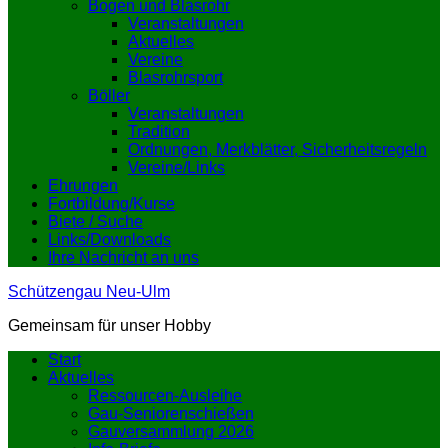
Bogen und Blasrohr
Veranstaltungen
Aktuelles
Vereine
Blasrohrsport
Böller
Veranstaltungen
Tradition
Ordnungen, Merkblätter, Sicherheitsregeln
Vereine/Links
Ehrungen
Fortbildung/Kurse
Biete / Suche
Links/Downloads
Ihre Nachricht an uns
Schützengau Neu-Ulm
Gemeinsam für unser Hobby
Start
Aktuelles
Ressourcen-Ausleihe
Gau-Seniorenschießen
Gauversammlung 2026