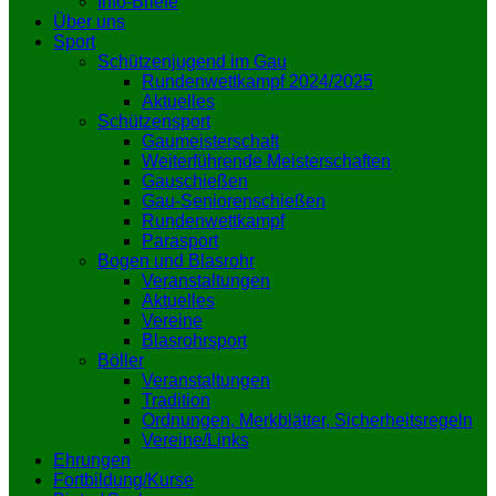
Info-Briefe
Über uns
Sport
Schützenjugend im Gau
Rundenwettkampf 2024/2025
Aktuelles
Schützensport
Gaumeisterschaft
Weiterführende Meisterschaften
Gauschießen
Gau-Seniorenschießen
Rundenwettkampf
Parasport
Bogen und Blasrohr
Veranstaltungen
Aktuelles
Vereine
Blasrohrsport
Böller
Veranstaltungen
Tradition
Ordnungen, Merkblätter, Sicherheitsregeln
Vereine/Links
Ehrungen
Fortbildung/Kurse