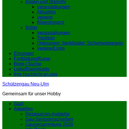
Bogen und Blasrohr
Veranstaltungen
Aktuelles
Vereine
Blasrohrsport
Böller
Veranstaltungen
Tradition
Ordnungen, Merkblätter, Sicherheitsregeln
Vereine/Links
Ehrungen
Fortbildung/Kurse
Biete / Suche
Links/Downloads
Ihre Nachricht an uns
Schützengau Neu-Ulm
Gemeinsam für unser Hobby
Start
Aktuelles
Ressourcen-Ausleihe
Gau-Seniorenschießen
Gauversammlung 2026