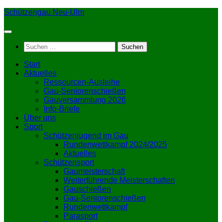
Zum
Schützengau Neu-Ulm
Inhalt
springen
Suchen
nach:
Start
Aktuelles
Ressourcen-Ausleihe
Gau-Seniorenschießen
Gauversammlung 2026
Info-Briefe
Über uns
Sport
Schützenjugend im Gau
Rundenwettkampf 2024/2025
Aktuelles
Schützensport
Gaumeisterschaft
Weiterführende Meisterschaften
Gauschießen
Gau-Seniorenschießen
Rundenwettkampf
Parasport