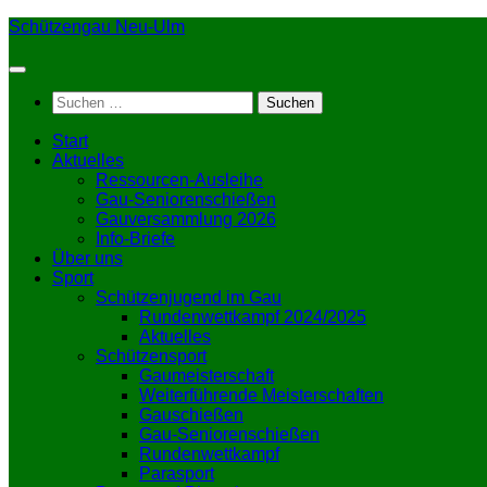
Zum
Schützengau Neu-Ulm
Inhalt
springen
Suchen
nach:
Start
Aktuelles
Ressourcen-Ausleihe
Gau-Seniorenschießen
Gauversammlung 2026
Info-Briefe
Über uns
Sport
Schützenjugend im Gau
Rundenwettkampf 2024/2025
Aktuelles
Schützensport
Gaumeisterschaft
Weiterführende Meisterschaften
Gauschießen
Gau-Seniorenschießen
Rundenwettkampf
Parasport