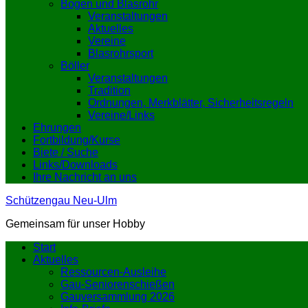
Bogen und Blasrohr
Veranstaltungen
Aktuelles
Vereine
Blasrohrsport
Böller
Veranstaltungen
Tradition
Ordnungen, Merkblätter, Sicherheitsregeln
Vereine/Links
Ehrungen
Fortbildung/Kurse
Biete / Suche
Links/Downloads
Ihre Nachricht an uns
Schützengau Neu-Ulm
Gemeinsam für unser Hobby
Start
Aktuelles
Ressourcen-Ausleihe
Gau-Seniorenschießen
Gauversammlung 2026