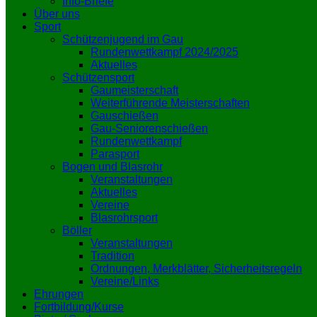
Info-Briefe
Über uns
Sport
Schützenjugend im Gau
Rundenwettkampf 2024/2025
Aktuelles
Schützensport
Gaumeisterschaft
Weiterführende Meisterschaften
Gauschießen
Gau-Seniorenschießen
Rundenwettkampf
Parasport
Bogen und Blasrohr
Veranstaltungen
Aktuelles
Vereine
Blasrohrsport
Böller
Veranstaltungen
Tradition
Ordnungen, Merkblätter, Sicherheitsregeln
Vereine/Links
Ehrungen
Fortbildung/Kurse