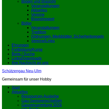
Bogen und Blasrohr
Veranstaltungen
Aktuelles
Vereine
Blasrohrsport
Böller
Veranstaltungen
Tradition
Ordnungen, Merkblätter, Sicherheitsregeln
Vereine/Links
Ehrungen
Fortbildung/Kurse
Biete / Suche
Links/Downloads
Ihre Nachricht an uns
Schützengau Neu-Ulm
Gemeinsam für unser Hobby
Start
Aktuelles
Ressourcen-Ausleihe
Gau-Seniorenschießen
Gauversammlung 2026