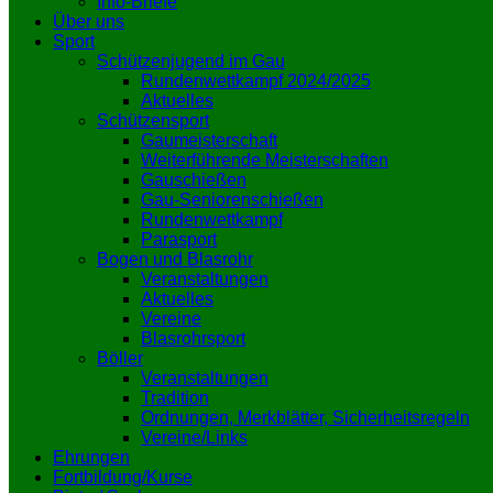
Info-Briefe
Über uns
Sport
Schützenjugend im Gau
Rundenwettkampf 2024/2025
Aktuelles
Schützensport
Gaumeisterschaft
Weiterführende Meisterschaften
Gauschießen
Gau-Seniorenschießen
Rundenwettkampf
Parasport
Bogen und Blasrohr
Veranstaltungen
Aktuelles
Vereine
Blasrohrsport
Böller
Veranstaltungen
Tradition
Ordnungen, Merkblätter, Sicherheitsregeln
Vereine/Links
Ehrungen
Fortbildung/Kurse