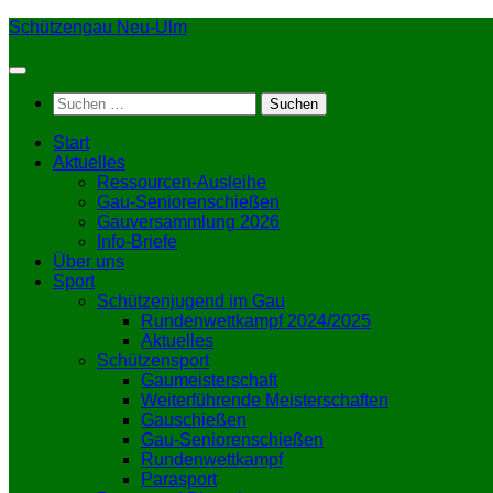
Zum
Schützengau Neu-Ulm
Inhalt
springen
Suchen
nach:
Start
Aktuelles
Ressourcen-Ausleihe
Gau-Seniorenschießen
Gauversammlung 2026
Info-Briefe
Über uns
Sport
Schützenjugend im Gau
Rundenwettkampf 2024/2025
Aktuelles
Schützensport
Gaumeisterschaft
Weiterführende Meisterschaften
Gauschießen
Gau-Seniorenschießen
Rundenwettkampf
Parasport