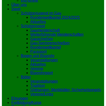
Info-Briefe
Über uns
Sport
Schützenjugend im Gau
Rundenwettkampf 2024/2025
Aktuelles
Schützensport
Gaumeisterschaft
Weiterführende Meisterschaften
Gauschießen
Gau-Seniorenschießen
Rundenwettkampf
Parasport
Bogen und Blasrohr
Veranstaltungen
Aktuelles
Vereine
Blasrohrsport
Böller
Veranstaltungen
Tradition
Ordnungen, Merkblätter, Sicherheitsregeln
Vereine/Links
Ehrungen
Fortbildung/Kurse