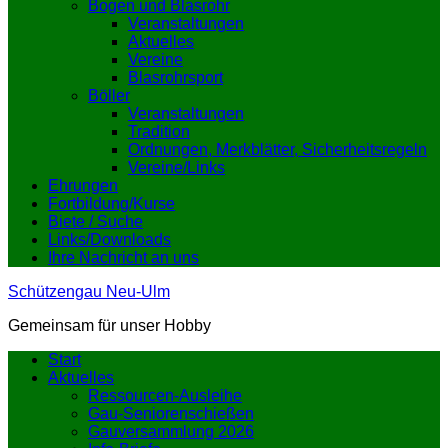
Bogen und Blasrohr
Veranstaltungen
Aktuelles
Vereine
Blasrohrsport
Böller
Veranstaltungen
Tradition
Ordnungen, Merkblätter, Sicherheitsregeln
Vereine/Links
Ehrungen
Fortbildung/Kurse
Biete / Suche
Links/Downloads
Ihre Nachricht an uns
Schützengau Neu-Ulm
Gemeinsam für unser Hobby
Start
Aktuelles
Ressourcen-Ausleihe
Gau-Seniorenschießen
Gauversammlung 2026