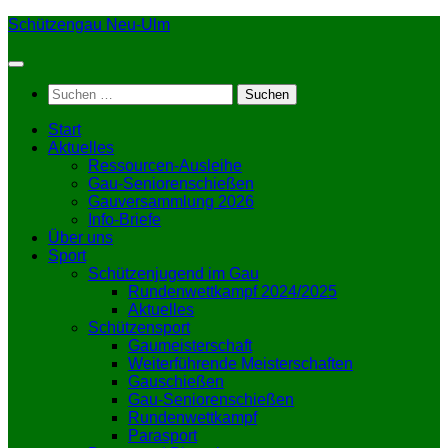
Zum
Schützengau Neu-Ulm
Inhalt
springen
Suchen
nach:
Start
Aktuelles
Ressourcen-Ausleihe
Gau-Seniorenschießen
Gauversammlung 2026
Info-Briefe
Über uns
Sport
Schützenjugend im Gau
Rundenwettkampf 2024/2025
Aktuelles
Schützensport
Gaumeisterschaft
Weiterführende Meisterschaften
Gauschießen
Gau-Seniorenschießen
Rundenwettkampf
Parasport