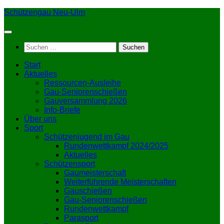
Zum
Schützengau Neu-Ulm
Inhalt
springen
Suchen
nach:
Start
Aktuelles
Ressourcen-Ausleihe
Gau-Seniorenschießen
Gauversammlung 2026
Info-Briefe
Über uns
Sport
Schützenjugend im Gau
Rundenwettkampf 2024/2025
Aktuelles
Schützensport
Gaumeisterschaft
Weiterführende Meisterschaften
Gauschießen
Gau-Seniorenschießen
Rundenwettkampf
Parasport