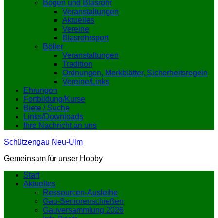
Bogen und Blasrohr
Veranstaltungen
Aktuelles
Vereine
Blasrohrsport
Böller
Veranstaltungen
Tradition
Ordnungen, Merkblätter, Sicherheitsregeln
Vereine/Links
Ehrungen
Fortbildung/Kurse
Biete / Suche
Links/Downloads
Ihre Nachricht an uns
Schützengau Neu-Ulm
Gemeinsam für unser Hobby
Start
Aktuelles
Ressourcen-Ausleihe
Gau-Seniorenschießen
Gauversammlung 2026