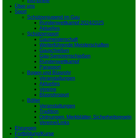
Info-Briefe
Über uns
Sport
Schützenjugend im Gau
Rundenwettkampf 2024/2025
Aktuelles
Schützensport
Gaumeisterschaft
Weiterführende Meisterschaften
Gauschießen
Gau-Seniorenschießen
Rundenwettkampf
Parasport
Bogen und Blasrohr
Veranstaltungen
Aktuelles
Vereine
Blasrohrsport
Böller
Veranstaltungen
Tradition
Ordnungen, Merkblätter, Sicherheitsregeln
Vereine/Links
Ehrungen
Fortbildung/Kurse