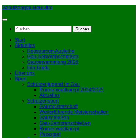
Zum
Schützengau Neu-Ulm
Inhalt
springen
Suchen
nach:
Start
Aktuelles
Ressourcen-Ausleihe
Gau-Seniorenschießen
Gauversammlung 2026
Info-Briefe
Über uns
Sport
Schützenjugend im Gau
Rundenwettkampf 2024/2025
Aktuelles
Schützensport
Gaumeisterschaft
Weiterführende Meisterschaften
Gauschießen
Gau-Seniorenschießen
Rundenwettkampf
Parasport