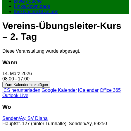
Biete / Suche
Links/Downloads
Ihre Nachricht an uns
Vereins-Übungsleiter-Kurs
– 2. Tag
Diese Veranstaltung wurde abgesagt.
Wann
14. März 2026
08:00 - 17:00
Zum Kalender hinzufügen
ICS herunterladen
Google Kalender
iCalendar
Office 365
Outlook Live
Wo
Senden/Ay, SV Diana
Hauptstr. 127 (hinter Turnhalle), Senden/Ay, 89250