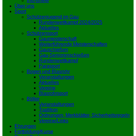
Info-Briefe
Über uns
Sport
Schützenjugend im Gau
Rundenwettkampf 2024/2025
Aktuelles
Schützensport
Gaumeisterschaft
Weiterführende Meisterschaften
Gauschießen
Gau-Seniorenschießen
Rundenwettkampf
Parasport
Bogen und Blasrohr
Veranstaltungen
Aktuelles
Vereine
Blasrohrsport
Böller
Veranstaltungen
Tradition
Ordnungen, Merkblätter, Sicherheitsregeln
Vereine/Links
Ehrungen
Fortbildung/Kurse