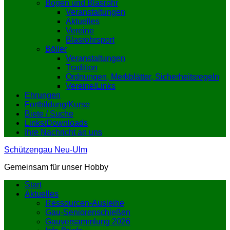
Bogen und Blasrohr
Veranstaltungen
Aktuelles
Vereine
Blasrohrsport
Böller
Veranstaltungen
Tradition
Ordnungen, Merkblätter, Sicherheitsregeln
Vereine/Links
Ehrungen
Fortbildung/Kurse
Biete / Suche
Links/Downloads
Ihre Nachricht an uns
Schützengau Neu-Ulm
Gemeinsam für unser Hobby
Start
Aktuelles
Ressourcen-Ausleihe
Gau-Seniorenschießen
Gauversammlung 2026