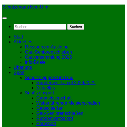
Zum
Schützengau Neu-Ulm
Inhalt
springen
Suchen
nach:
Start
Aktuelles
Ressourcen-Ausleihe
Gau-Seniorenschießen
Gauversammlung 2026
Info-Briefe
Über uns
Sport
Schützenjugend im Gau
Rundenwettkampf 2024/2025
Aktuelles
Schützensport
Gaumeisterschaft
Weiterführende Meisterschaften
Gauschießen
Gau-Seniorenschießen
Rundenwettkampf
Parasport