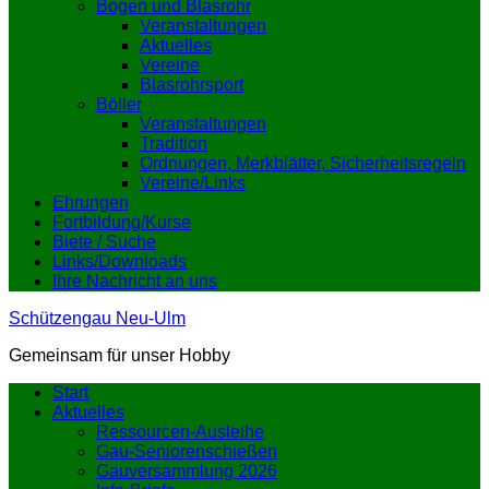
Bogen und Blasrohr
Veranstaltungen
Aktuelles
Vereine
Blasrohrsport
Böller
Veranstaltungen
Tradition
Ordnungen, Merkblätter, Sicherheitsregeln
Vereine/Links
Ehrungen
Fortbildung/Kurse
Biete / Suche
Links/Downloads
Ihre Nachricht an uns
Schützengau Neu-Ulm
Gemeinsam für unser Hobby
Start
Aktuelles
Ressourcen-Ausleihe
Gau-Seniorenschießen
Gauversammlung 2026