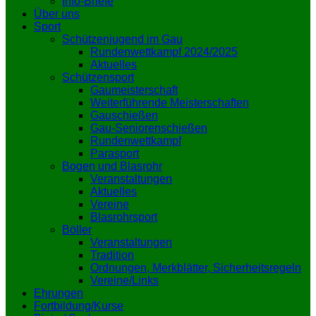
Info-Briefe
Über uns
Sport
Schützenjugend im Gau
Rundenwettkampf 2024/2025
Aktuelles
Schützensport
Gaumeisterschaft
Weiterführende Meisterschaften
Gauschießen
Gau-Seniorenschießen
Rundenwettkampf
Parasport
Bogen und Blasrohr
Veranstaltungen
Aktuelles
Vereine
Blasrohrsport
Böller
Veranstaltungen
Tradition
Ordnungen, Merkblätter, Sicherheitsregeln
Vereine/Links
Ehrungen
Fortbildung/Kurse