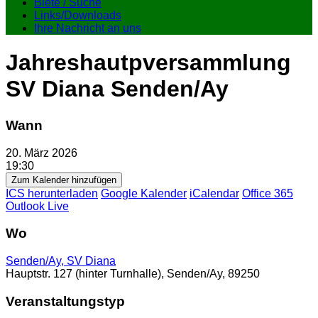
Biete / Suche
Links/Downloads
Ihre Nachricht an uns
Jahreshautpversammlung
SV Diana Senden/Ay
Wann
20. März 2026
19:30
Zum Kalender hinzufügen
ICS herunterladen
Google Kalender
iCalendar
Office 365
Outlook Live
Wo
Senden/Ay, SV Diana
Hauptstr. 127 (hinter Turnhalle), Senden/Ay, 89250
Veranstaltungstyp